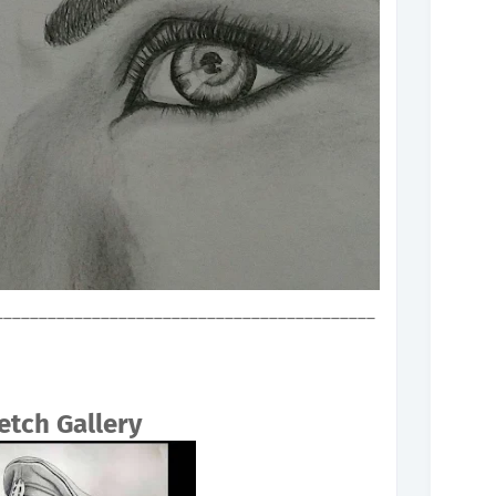
___________________________________________
etch Gallery