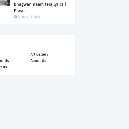
bhagwan naam tera lyrics |
Prayer
January 11, 2020
Art Gallery
for Us
About Us
t us