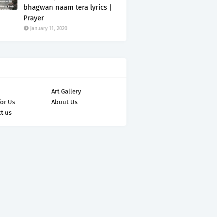
bhagwan naam tera lyrics |
Prayer
January 11, 2020
Art Gallery
for Us
About Us
t us